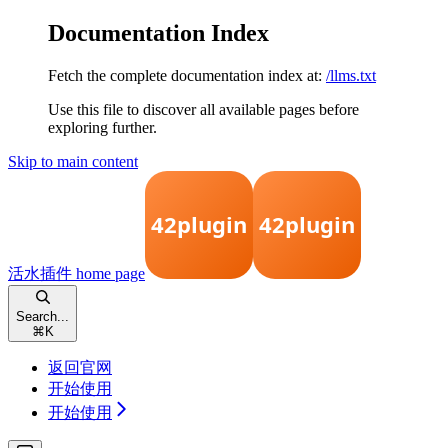
Documentation Index
Fetch the complete documentation index at:
/llms.txt
Use this file to discover all available pages before
exploring further.
Skip to main content
活水插件
home page
Search...
⌘
K
返回官网
开始使用
开始使用