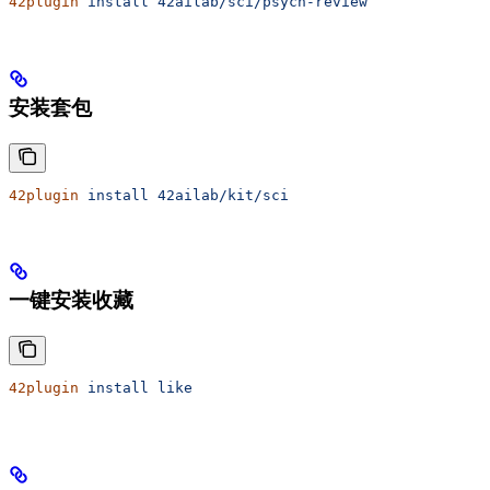
42plugin
 install
 42ailab/sci/psych-review
安装套包
42plugin
 install
 42ailab/kit/sci
一键安装收藏
42plugin
 install
 like