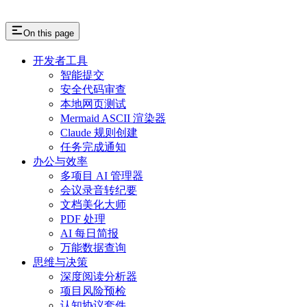
On this page
开发者工具
智能提交
安全代码审查
本地网页测试
Mermaid ASCII 渲染器
Claude 规则创建
任务完成通知
办公与效率
多项目 AI 管理器
会议录音转纪要
文档美化大师
PDF 处理
AI 每日简报
万能数据查询
思维与决策
深度阅读分析器
项目风险预检
认知协议套件