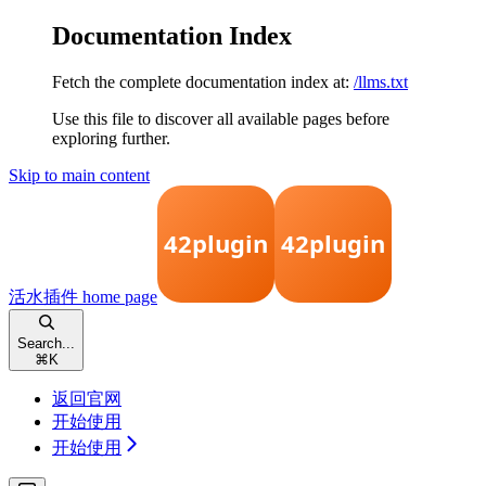
Documentation Index
Fetch the complete documentation index at:
/llms.txt
Use this file to discover all available pages before
exploring further.
Skip to main content
活水插件
home page
Search...
⌘
K
返回官网
开始使用
开始使用