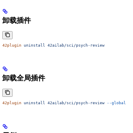
卸载插件
42plugin
 uninstall
 42ailab/sci/psych-review
卸载全局插件
42plugin
 uninstall
 42ailab/sci/psych-review
 --global