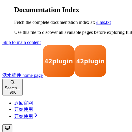
Documentation Index
Fetch the complete documentation index at:
/llms.txt
Use this file to discover all available pages before exploring fur
Skip to main content
活水插件
home page
Search...
⌘
K
返回官网
开始使用
开始使用